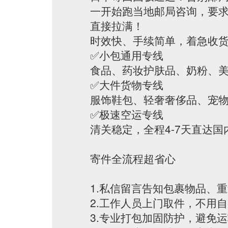
一开始跑当地邮局咨询，要
直接拉满！
时效快、手续简单，着急收
✅小包通用专线
食品、药妆护肤品、奶粉、
✅大件货物专线
服饰鞋包、轻奢奢侈品、宠
✅极速空运专线
清关稳定，全程4-7天直达国
寄件全流程超省心
1.私信留言告知包裹物品、
2.工作人员上门取件，不用
3.专业打包加固防护，避免