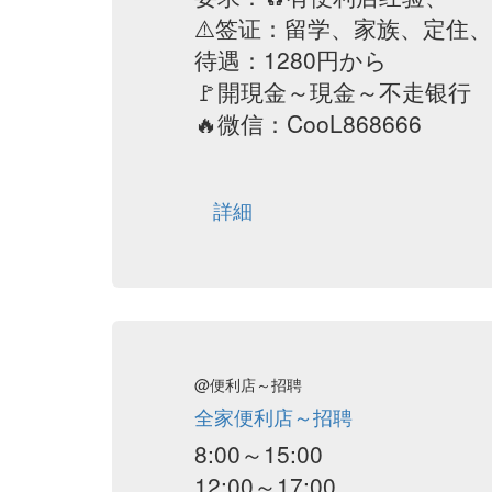
⚠️签证：留学、家族、定住
待遇：1280円から
🚩開現金～現金～不走银行
🔥微信：CooL868666
詳細
@便利店～招聘
全家便利店～招聘
8:00～15:00
12:00～17:00