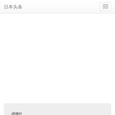
日本头条
Toggl
navig
@微叶