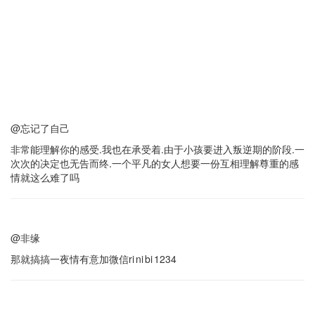
@忘记了自己
非常能理解你的感受.我也在承受着.由于小孩要进入叛逆期的阶段.一
次次的决定也无告而终.一个平凡的女人想要一份互相理解尊重的感
情就这么难了吗
@非缘
那就搞搞一夜情有意加微信ri ni bi 1234