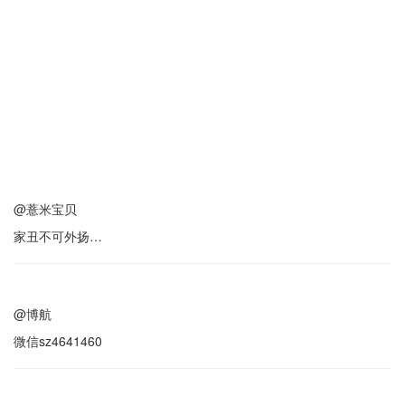
@薏米宝贝
家丑不可外扬…
@博航
微信sz4641460